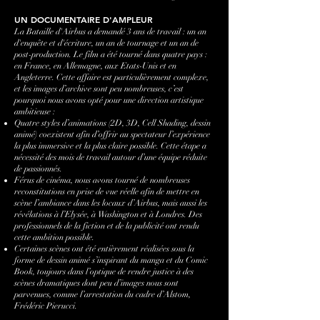
UN DOCUMENTAIRE D'AMPLEUR
La Bataille d'Airbus a demandé 3 ans de travail : un an
d'enquête et d'écriture, un an de tournage et un an de
post-production. Le film a été tourné dans quatre pays :
en France, en Allemagne, aux Etats-Unis et en
Angleterre. Cette affaire est particulièrement complexe,
et les images d’archive sont peu nombreuses, c’est
pourquoi nous avons opté pour une direction artistique
ambitieuse :
Quatre styles d’animations (2D, 3D, Cell Shading, dessin
animé) coexistent afin d’offrir au spectateur l’expérience
la plus immersive et la plus claire possible. Cette étape a
nécessité des mois de travail autour d’une équipe réduite
de passionnés.
Férus de cinéma, nous avons tourné de nombreuses
reconstitutions en prise de vue réelle afin de mettre en
scène l’ambiance dans les locaux d’Airbus, mais aussi les
révélations à l’Elysée, à Washington et à Londres. Des
professionnels de la fiction et de la publicité ont rendu
cette ambition possible.
Certaines scènes ont été entièrement réalisées sous la
forme de dessin animé s’inspirant du manga et du Comic
Book, toujours dans l’optique de rendre justice à des
scènes dramatiques dont peu d’images nous sont
parvenues, comme l’arrestation du cadre d’Alstom,
Frédéric Pierucci.